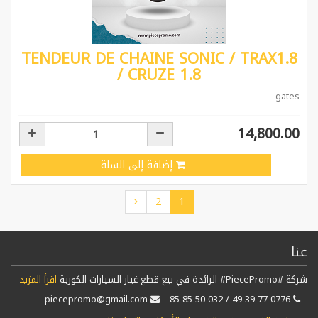
TENDEUR DE CHAINE SONIC / TRAX1.8
/ CRUZE 1.8
gates
14,800.00
إضافة إلى السلة
2
1
عنا
شركة #PiecePromo# الرائدة في بيع قطع غيار السيارات الكورية
اقرأ المزيد
piecepromo@gmail.com
0776 77 39 49 / 032 50 85 85